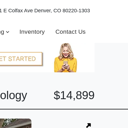
1 E Colfax Ave
Denver, CO 80220-1303
ng
Inventory
Contact Us
ology
$14,899