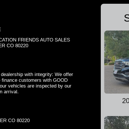
S
E
OCATION FRIENDS AUTO SALES
ER CO 80220
alership with integrity: We offer
 We finance customers with GOOD
r vehicles are inspected by our
n arrival.
2
VER CO 80220