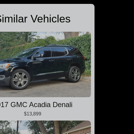
imilar Vehicles
017 GMC Acadia Denali
$13,899