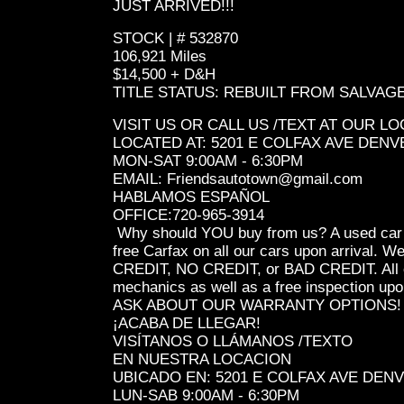
JUST ARRIVED!!!
STOCK | # 532870
106,921 Miles
$14,500 + D&H
TITLE STATUS: REBUILT FROM SALVAG
VISIT US OR CALL US /TEXT AT OUR L
LOCATED AT: 5201 E COLFAX AVE DENV
MON-SAT 9:00AM - 6:30PM
EMAIL: Friendsautotown@gmail.com
HABLAMOS ESPAÑOL
OFFICE:720-965-3914
Why should YOU buy from us? A used car de
free Carfax on all our cars upon arrival.
CREDIT, NO CREDIT, or BAD CREDIT. All ou
mechanics as well as a free inspection upo
ASK ABOUT OUR WARRANTY OPTIONS!
¡ACABA DE LLEGAR!
VISÍTANOS O LLÁMANOS /TEXTO
EN NUESTRA LOCACION
UBICADO EN: 5201 E COLFAX AVE DEN
LUN-SAB 9:00AM - 6:30PM