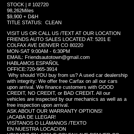
STOCK | # 102720
98,262Miles
$9,900 + D&H
TITLE STATUS: CLEAN
VISIT US OR CALL US /TEXT AT OUR LOCATION
FRIENDS AUTO SALES LOCATED AT: 5201 E
COLFAX AVE DENVER CO 80220
MON-SAT 9:00AM - 6:30PM
EMAIL: Friendsautotown@gmail.com
HABLAMOS ESPAÑOL
OFFICE:720-965-3914
Why should YOU buy from us? A used car dealership
with integrity: We offer free Carfax on all our cars
upon arrival. We finance customers with GOOD
CREDIT, NO CREDIT, or BAD CREDIT. All our
vehicles are inspected by our mechanics as well as a
free inspection upon arrival.
ASK ABOUT OUR WARRANTY OPTIONS!
¡ACABA DE LLEGAR!
VISÍTANOS O LLÁMANOS /TEXTO
EN NUESTRA LOCACION