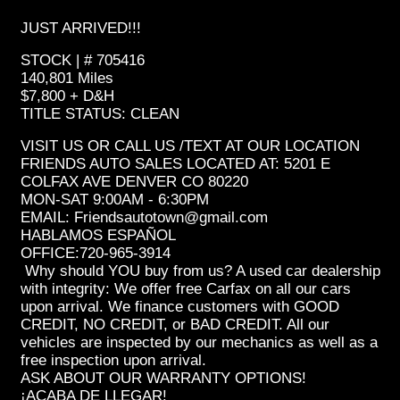
JUST ARRIVED!!!
STOCK | # 705416
140,801 Miles
$7,800 + D&H
TITLE STATUS: CLEAN
VISIT US OR CALL US /TEXT AT OUR LOCATION
FRIENDS AUTO SALES LOCATED AT: 5201 E
COLFAX AVE DENVER CO 80220
MON-SAT 9:00AM - 6:30PM
EMAIL: Friendsautotown@gmail.com
HABLAMOS ESPAÑOL
OFFICE:720-965-3914
Why should YOU buy from us? A used car dealership
with integrity: We offer free Carfax on all our cars
upon arrival. We finance customers with GOOD
CREDIT, NO CREDIT, or BAD CREDIT. All our
vehicles are inspected by our mechanics as well as a
free inspection upon arrival.
ASK ABOUT OUR WARRANTY OPTIONS!
¡ACABA DE LLEGAR!