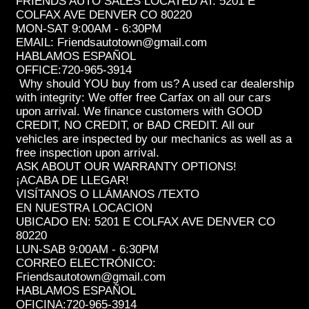
FRIENDS AUTO SALES LOCATED AT: 5201 E
COLFAX AVE DENVER CO 80220
MON-SAT 9:00AM - 6:30PM
EMAIL: Friendsautotown@gmail.com
HABLAMOS ESPAÑOL
OFFICE:720-965-3914
Why should YOU buy from us? A used car dealership
with integrity: We offer free Carfax on all our cars
upon arrival. We finance customers with GOOD
CREDIT, NO CREDIT, or BAD CREDIT. All our
vehicles are inspected by our mechanics as well as a
free inspection upon arrival.
ASK ABOUT OUR WARRANTY OPTIONS!
¡ACABA DE LLEGAR!
VISÍTANOS O LLÁMANOS /TEXTO
EN NUESTRA LOCACION
UBICADO EN: 5201 E COLFAX AVE DENVER CO
80220
LUN-SAB 9:00AM - 6:30PM
CORREO ELECTRÓNICO:
Friendsautotown@gmail.com
HABLAMOS ESPAÑOL
OFICINA:720-965-3914