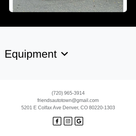
2019 Jeep Cherokee Limited 4x4
$9,899
Equipment
(720) 965-3914
friendsautotown@gmail.com
5201 E Colfax Ave
Denver, CO 80220-1303
2018 GMC Sierra 2500HD